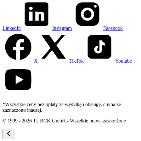
LinkedIn
Instagram
Facebook
X
TikTok
Youtube
*Wszystkie ceny bez opłaty za wysyłkę i obsługę, chyba że
zaznaczono inaczej.
©
1999 - 2026 TURCK GmbH - Wszelkie prawa zastrzeżone
arrow_back_ios_new