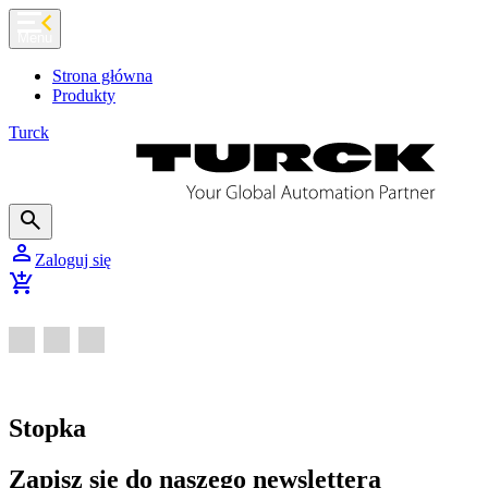
chevron_left
Menu
Strona główna
Produkty
Turck
search
person
Zaloguj się
add_shopping_cart
Stopka
Zapisz się do naszego newslettera