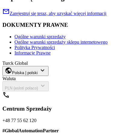
mail
Zarejestruj się teraz, aby uzyskać więcej informacji
DOKUMENTY PRAWNE
Ogólne warunki sprzedaży
Ogólne warunki sprzedaży sklepu internetowego
Polityka Prywatności
Informacje Prawne
Turck Global
public
expand_more
Polska | polski
Waluta
expand_more
PLN (esloti polaco)
call
Centrum Sprzedaży
+48 77 55 62 120
#
GlobalAutomationPartner